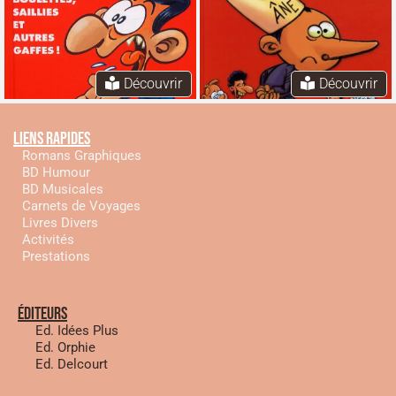
Découvrir
Découvrir
Liens rapides
Romans Graphiques
BD Humour
BD Musicales
Carnets de Voyages
Livres Divers
Activités
Prestations
éditeurs
Ed. Idées Plus
Ed. Orphie
Ed. Delcourt