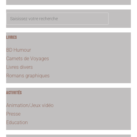
Livres
BD Humour
Carnets de Voyages
Livres divers
Romans graphiques
Activités
Animation/Jeux vidéo
Presse
Education